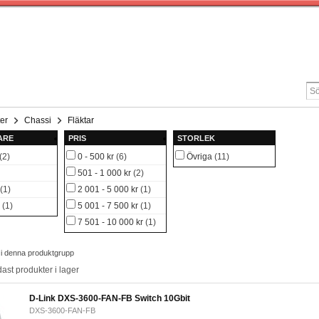
er
Chassi
Fläktar
ARE
PRIS
STORLEK
(2)
0 - 500 kr
(6)
Övriga
(11)
501 - 1 000 kr
(2)
(1)
2 001 - 5 000 kr
(1)
(1)
5 001 - 7 500 kr
(1)
7 501 - 10 000 kr
(1)
 i denna produktgrupp
ast produkter i lager
D-Link DXS-3600-FAN-FB Switch 10Gbit
DXS-3600-FAN-FB