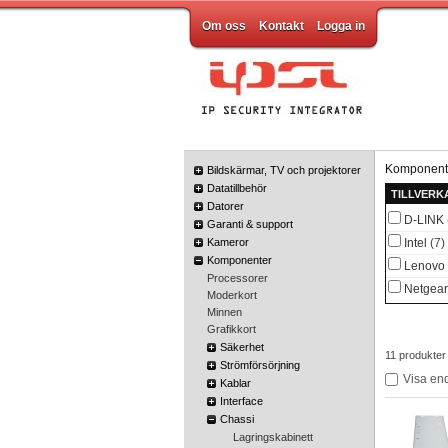
Om oss
Kontakt
Logga in
Komponent
Bildskärmar, TV och projektorer
Datatillbehör
TILLVERK
Datorer
D-LINK
Garanti & support
Kameror
Intel
(7)
Komponenter
Lenovo
Processorer
Netgear
Moderkort
Minnen
Grafikkort
Säkerhet
11 produkter
Strömförsörjning
Visa end
Kablar
Interface
Chassi
Lagringskabinett