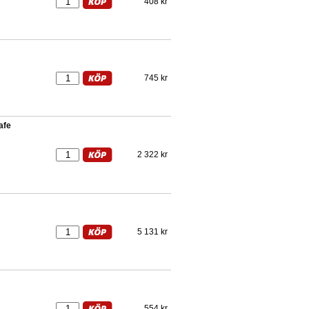
408 kr
745 kr
afe
2 322 kr
5 131 kr
554 kr