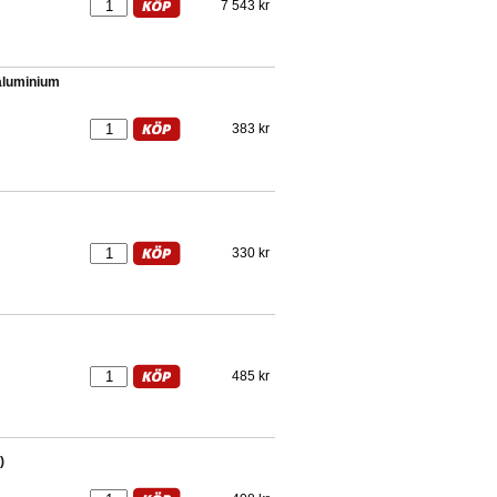
7 543 kr
 aluminium
383 kr
330 kr
485 kr
)