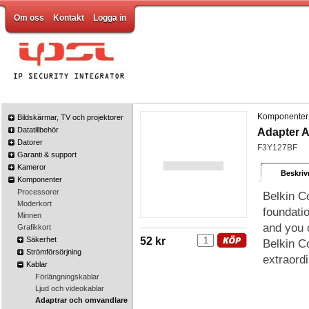
Om oss
Kontakt
Logga in
Komponenter
Bildskärmar, TV och projektorer
Datatillbehör
Adapter A
Datorer
F3Y127BF
Garanti & support
Kameror
Beskriv
Komponenter
Processorer
Belkin C
Moderkort
foundati
Minnen
and you c
Grafikkort
Säkerhet
52 kr
Belkin C
Strömförsörjning
extraord
Kablar
Förlängningskablar
Ljud och videokablar
Adaptrar och omvandlare