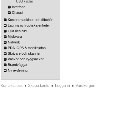
USB kablar
Interface
Chassi
Kontorsmaskiner och tillbehör
Lagring och optiska enheter
Ljud och bild
Mjukvara
Nätverk
PDA, GPS & mobiltelefoni
Skrivare och skanner
Väskor och ryggsäckar
Brandväggar
Ny avdelning
Kontakta oss
Skapa konto
Logga in
Varukorgen